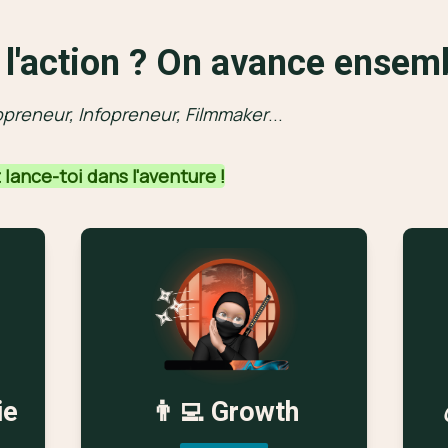
à l'action ? On avance ensem
opreneur, Infopreneur, Filmmaker
...
lance-toi dans l'aventure !
ie
👨‍💻 Growth