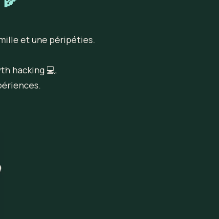
mille et une péripéties.
th hacking 💻,
périences.