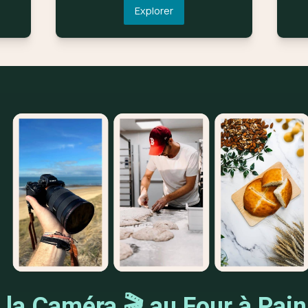
Explorer
 la Caméra 🎬 au Four à Pain