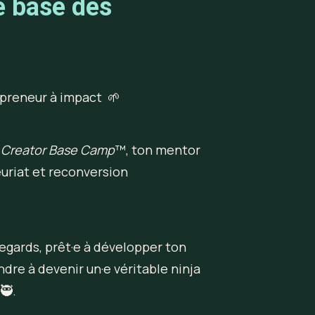
e base des
repreneur à impact  🌱
 Creator Base Camp
™, ton mentor 
riat et reconversion 
s regards, prêt·e à développer ton 
dre à devenir un·e véritable ninja 
🥷.