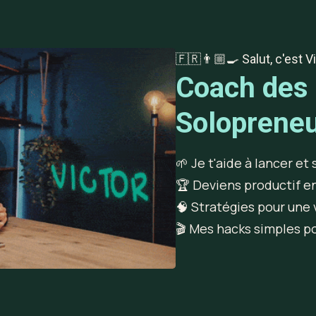
🇫🇷👨🏼‍🍳 Salut, c'est Vi
Coach des
Soloprene
🌱 Je t'aide à lancer et
🏆 Deviens productif e
🧠 Stratégies pour une v
🎬 Mes hacks simples po