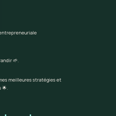
e entrepreneuriale
andir 🌱.
mes meilleures stratégies et 
 🌟.